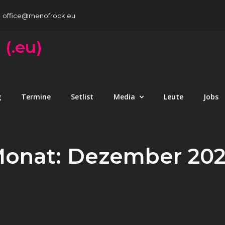
office@menofrock.eu
 (.eu)
g
Termine
Setlist
Media
Leute
Jobs
onat:
Dezember 20