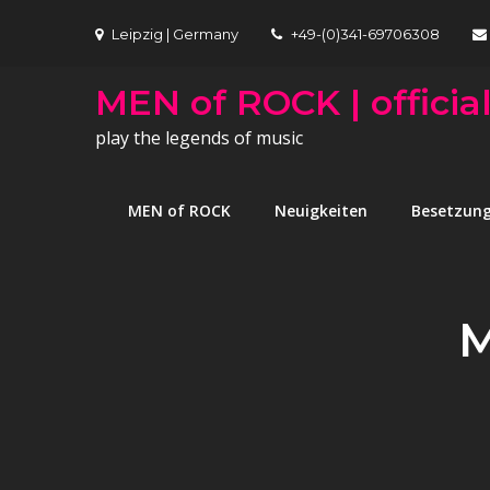
Skip
Leipzig | Germany
+49-(0)341-69706308
to
content
MEN of ROCK | official
play the legends of music
MEN of ROCK
Neuigkeiten
Besetzun
M